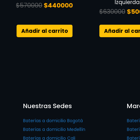
Izquierda
$
570000
$
440000
$
630000
$
50
Añadir al carrito
Añadir al car
Nuestras Sedes
Mar
Baterías a domicilio Bogotá
Bater
Baterías a domicilio Medellín
Baterí
Baterías a domicilio Cali
Bater