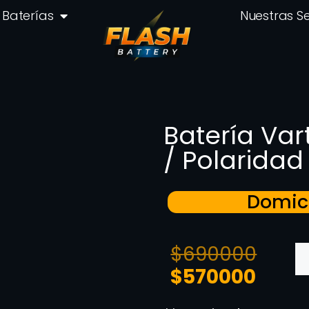
Baterías
Nuestras S
Batería Var
/ Polaridad
Domici
$
690000
$
570000