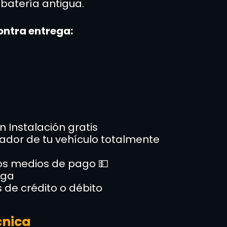
 batería antigua.
ontra entrega:
on Instalación gratis
rnador de tu vehículo totalmente
los medios de pago 💵
ega
s de crédito o débito
cnica