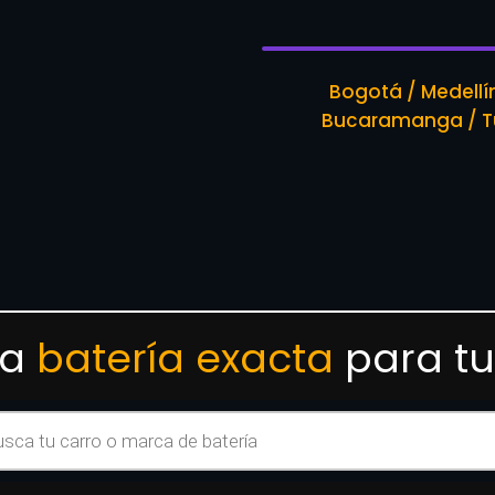
Bogotá / Medellín 
Bucaramanga / Tu
la
batería exacta
para tu