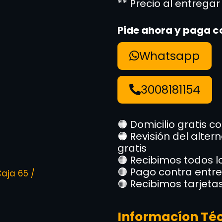
** Precio al entregar
Pide ahora y paga c
Whatsapp
3008181154
🟠 Domicilio gratis c
🟠 Revisión del alte
gratis
🟠 Recibimos todos 
🟠 Pago contra entr
Caja 65 /
🟠 Recibimos tarjeta
Informacíon Té