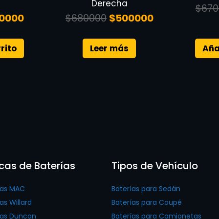
Derecha
$
670
0000
$
680000
$
500000
rito
Leer más
Aña
cas de Baterías
Tipos de Vehículo
ías MAC
Baterías para Sedán
as Willard
Baterías para Coupé
ías Duncan
Baterías para Camionetas