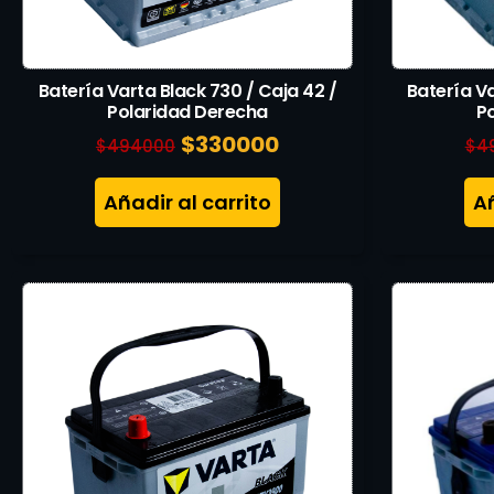
Batería Varta Black 730 / Caja 42 /
Batería Va
Polaridad Derecha
P
$
330000
$
494000
$
4
Añadir al carrito
Añ