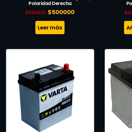
Polaridad Derecha
Po
$
500000
$
680000
$
6
Leer más
Añ