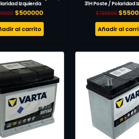
laridad Izquierda
31H Poste / Polaridad 
$
500000
$
5500
30000
$
730000
adir al carrito
Añadir al carr