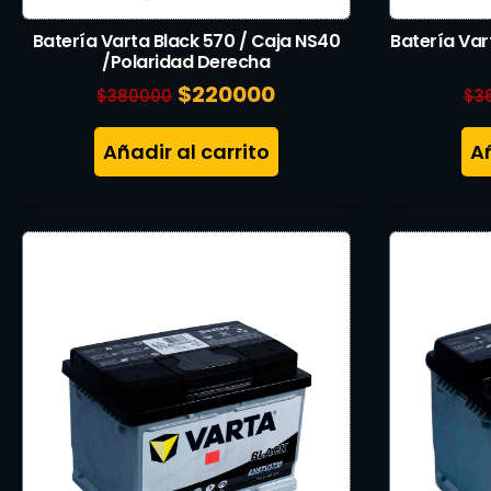
Batería Varta Black 570 / Caja NS40
Batería Var
/Polaridad Derecha
$
220000
$
380000
$
3
Añadir al carrito
Añ