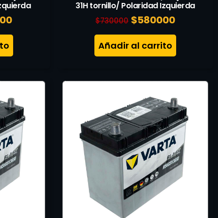
Izquierda
31H tornillo/ Polaridad Izquierda
00
$
580000
$
730000
ito
Añadir al carrito