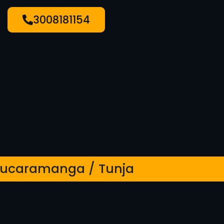
3008181154
/ Bucaramanga / Tunja