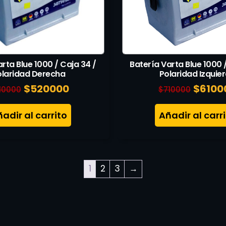
rta Blue 1000 / Caja 34 /
Batería Varta Blue 1000 
olaridad Derecha
Polaridad Izquie
$
520000
$
6100
10000
$
710000
adir al carrito
Añadir al carr
1
2
3
→