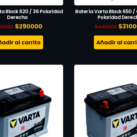
ta Black 620 / 36 Polaridad
Batería Varta Black 650 /
Derecha
Polaridad Derec
$
290000
$
310
60000
$
440000
adir al carrito
Añadir al carr