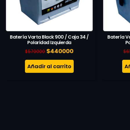
Batería Varta Black 900 / Caja 34 /
Batería Va
Polaridad Izquierda
P
$
440000
$
570000
$
6
Añadir al carrito
Añ