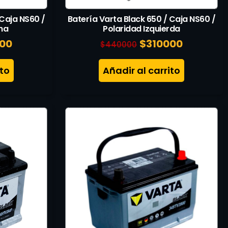
 Caja NS60 /
Batería Varta Black 650 / Caja NS60 /
ha
Polaridad Izquierda
000
$
310000
$
440000
ito
Añadir al carrito