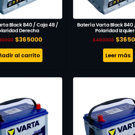
rta Black 840 / Caja 48 /
Batería Varta Black 840 
olaridad Derecha
Polaridad Izquie
$
365000
$
365
90000
$
490000
adir al carrito
Leer más