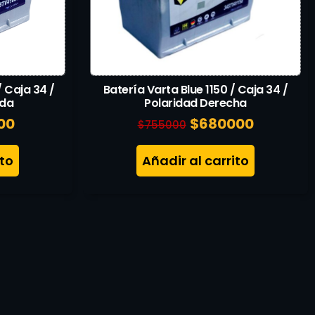
/ Caja 34 /
Batería Varta Blue 1150 / Caja 34 /
rda
Polaridad Derecha
00
$
680000
$
755000
ito
Añadir al carrito