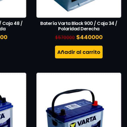
/ Caja 48 /
Batería Varta Black 900 / Caja 34 /
rda
Polaridad Derecha
000
$
440000
$
570000
Añadir al carrito