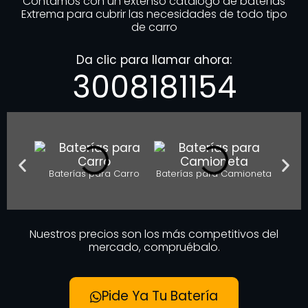
Contamos con un extenso catálogo de baterías
Extrema para cubrir las necesidades de todo tipo
de carro
Da clic para llamar ahora:
3008181154
Baterías para Carro
Baterías para Camioneta
Bater
Nuestros precios son los más competitivos del
mercado, compruébalo.
Pide Ya Tu Batería