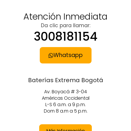
Atención Inmediata
Da clic para llamar:
3008181154
Whatsapp
Baterías Extrema Bogotá
Av. Boyacá # 3-04
Américas Occidental
L-S 6 a.m. a 9 p.m.
Dom 8 a.m a 5 p.m.
Más Información