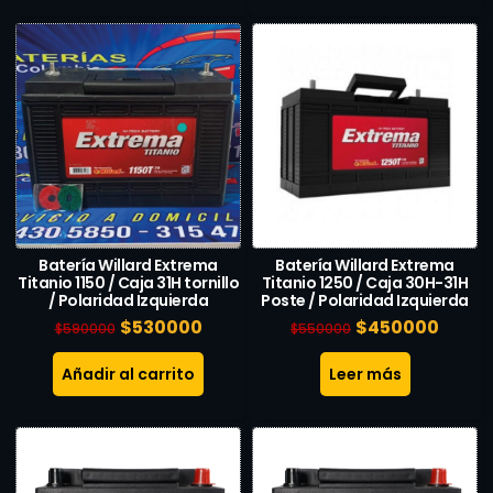
Batería Willard Extrema
Batería Willard Extrema
Titanio 1150 / Caja 31H tornillo
Titanio 1250 / Caja 30H-31H
/ Polaridad Izquierda
Poste / Polaridad Izquierda
$
530000
$
450000
$
590000
$
550000
Añadir al carrito
Leer más