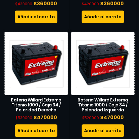
$
360000
$
360000
$
430000
$
420000
Añadir al carrito
Añadir al carrito
Bateria Willard Extrema
Bateria Willard Extrema
Titanio 1000 / Caja 34 /
Titanio 1000 / Caja 34 /
Polaridad Derecha
Polaridad Izquierda
$
470000
$
470000
$
530000
$
520000
Añadir al carrito
Añadir al carrito