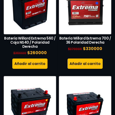
Batería Willard Extrema 560 /
Batería Willard Extrema 700 /
Caja NS40 / Polaridad
36 Polaridad Derecha
Derecha
$
330000
$
370000
$
260000
$
310000
Añadir al carrito
Añadir al carrito