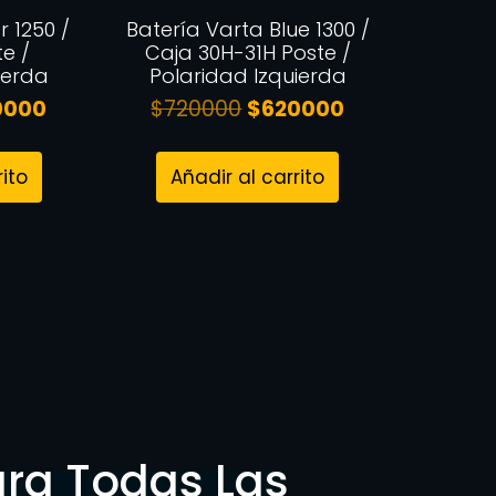
r 1250 /
Batería Varta Blue 1300 /
te /
Caja 30H-31H Poste /
ierda
Polaridad Izquierda
0000
$
720000
$
620000
rito
Añadir al carrito
ara Todas Las