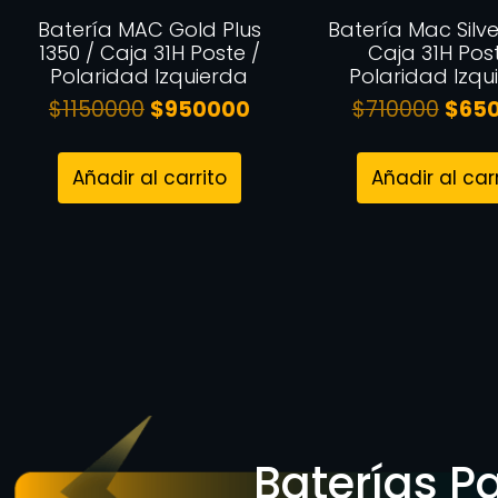
Batería MAC Gold Plus
Batería Mac Silve
1350 / Caja 31H Poste /
Caja 31H Pos
Polaridad Izquierda
Polaridad Izqu
$
1150000
$
950000
$
710000
$
65
Añadir al carrito
Añadir al car
Baterías P