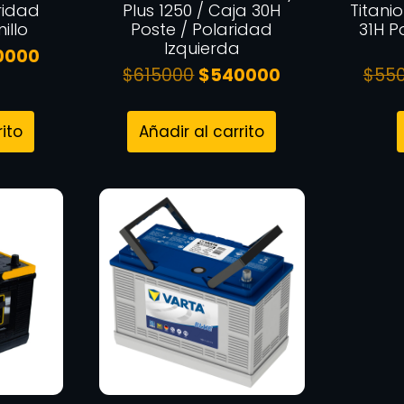
ridad
Plus 1250 / Caja 30H
Titani
illo
Poste / Polaridad
31H P
Izquierda
0000
$
615000
$
540000
$
55
rito
Añadir al carrito