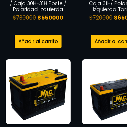
/ Caja 30H-31H Poste /
Caja 31H/ Pola
Polaridad Izquierda
Izquierda Torn
$
730000
$
550000
$
720000
$
65
Añadir al carrito
Añadir al car