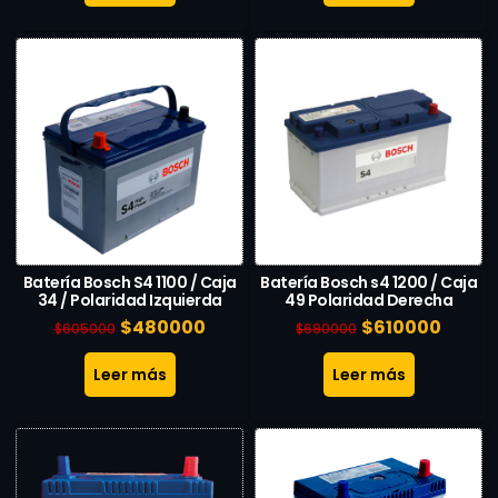
Batería Bosch S4 1100 / Caja
Batería Bosch s4 1200 / Caja
34 / Polaridad Izquierda
49 Polaridad Derecha
$
480000
$
610000
$
605000
$
690000
Leer más
Leer más