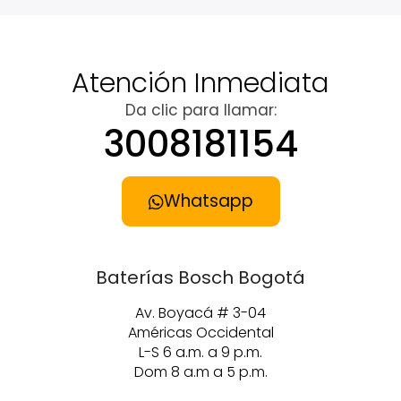
Atención Inmediata
Da clic para llamar:
3008181154
Whatsapp
Baterías Bosch Bogotá
Av. Boyacá # 3-04
Américas Occidental
L-S 6 a.m. a 9 p.m.
Dom 8 a.m a 5 p.m.