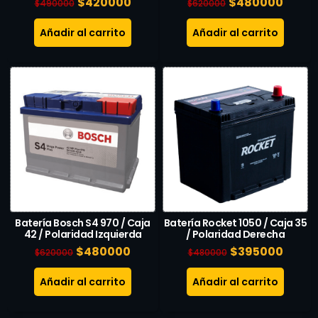
$
420000
$
480000
$
490000
$
620000
Añadir al carrito
Añadir al carrito
Batería Bosch S4 970 / Caja
Batería Rocket 1050 / Caja 35
42 / Polaridad Izquierda
/ Polaridad Derecha
$
480000
$
395000
$
620000
$
480000
Añadir al carrito
Añadir al carrito