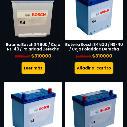
Batería Bosch S4 600 / Caja
Batería Bosch S4 600 / NS-40
Ns-40 / Polaridad Derecha
/ Caja Polaridad Derecha
$
310000
$
310000
$
380000
$
395000
Leer más
Añadir al carrito