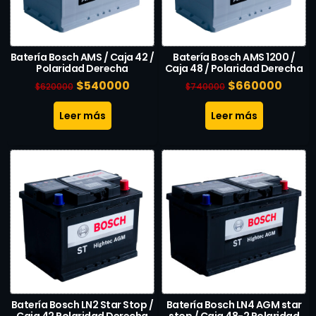
Batería Bosch AMS / Caja 42 /
Batería Bosch AMS 1200 /
Polaridad Derecha
Caja 48 / Polaridad Derecha
$
540000
$
660000
$
620000
$
740000
Leer más
Leer más
Batería Bosch LN2 Star Stop /
Batería Bosch LN4 AGM star
Caja 42 Polaridad Derecha
stop / Caja 48-2 Polaridad