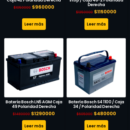
Derecha
$
960000
$
1050000
$
1150000
$
1350000
Leer más
Leer más
Batería Bosch LN5 AGM Caja
Batería Bosch S4 1100 / Caja
49 Polaridad Derecha
34 / Polaridad Derecha
$
1290000
$
480000
$
1480000
$
605000
Leer más
Leer más