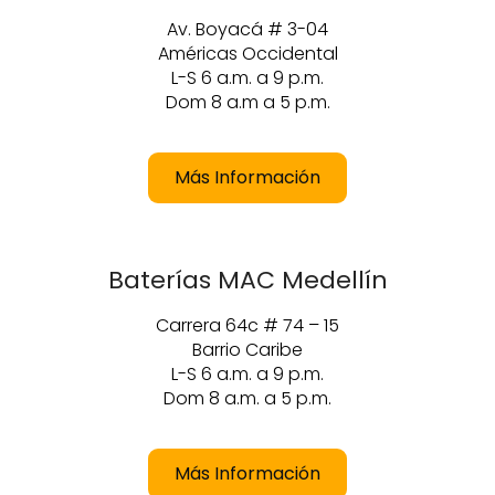
Av. Boyacá # 3-04
Américas Occidental
L-S 6 a.m. a 9 p.m.
Dom 8 a.m a 5 p.m.
Más Información
Baterías MAC Medellín
Carrera 64c # 74 – 15
Barrio Caribe
L-S 6 a.m. a 9 p.m.
Dom 8 a.m. a 5 p.m.
Más Información