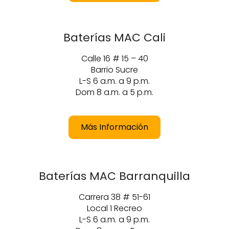
Baterías MAC Cali
Calle 16 # 15 – 40
Barrio Sucre
L-S 6 a.m. a 9 p.m.
Dom 8 a.m. a 5 p.m.
Más Información
Baterías MAC Barranquilla
Carrera 38 # 51-61
Local 1 Recreo
L-S 6 a.m. a 9 p.m.