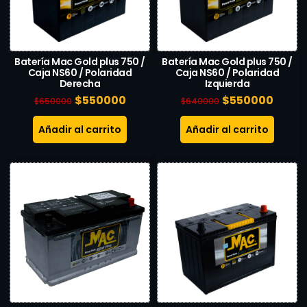
Batería Mac Gold plus 750 /
Batería Mac Gold plus 750 /
Caja NS60 / Polaridad
Caja NS60 / Polaridad
Derecha
Izquierda
$
550000
$
550000
$
650000
$
640000
Añadir al carrito
Añadir al carrito