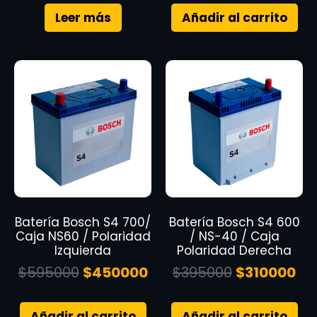
Leer más
Añadir al carrito
Batería Bosch S4 700/
Batería Bosch S4 600
Caja NS60 / Polaridad
/ NS-40 / Caja
Izquierda
Polaridad Derecha
$
595000
$
450000
$
395000
$
310000
Añadir al carrito
Añadir al carrito