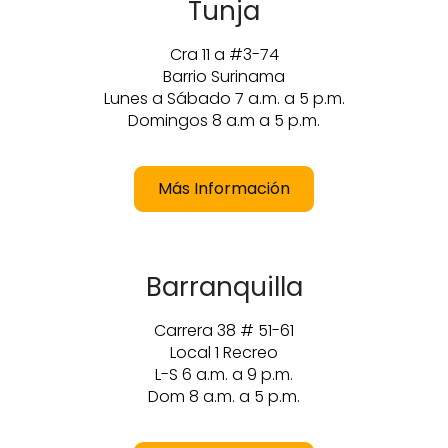
Tunja
Cra 11 a #3-74
Barrio Surinama
Lunes a Sábado 7 a.m. a 5 p.m.
Domingos 8 a.m a 5 p.m.
Más Información
Barranquilla
Carrera 38 # 51-61
Local 1 Recreo
L-S 6 a.m. a 9 p.m.
Dom 8 a.m. a 5 p.m.