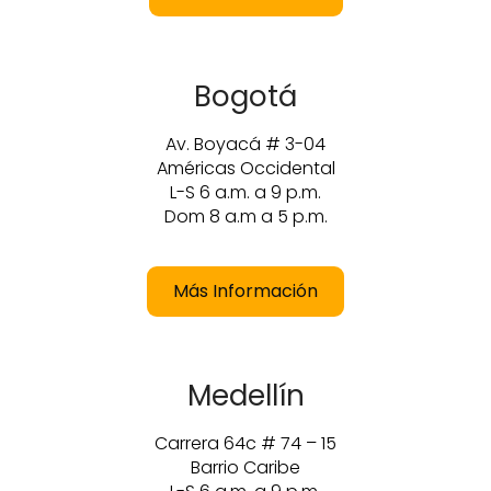
Bogotá
Av. Boyacá # 3-04
Américas Occidental
L-S 6 a.m. a 9 p.m.
Dom 8 a.m a 5 p.m.
Más Información
Medellín
Carrera 64c # 74 – 15
Barrio Caribe