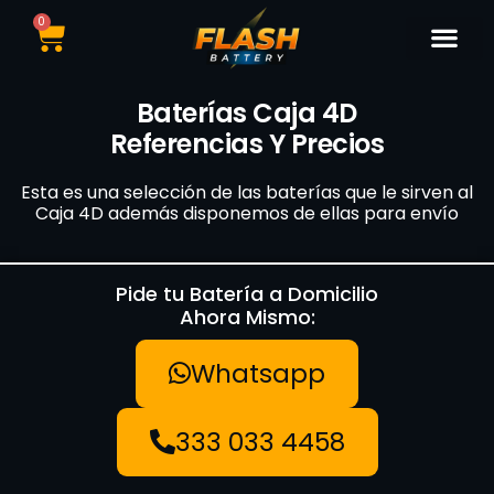
0
Catálogo de Bater
Marcas de Baterí
Nuestras Sedes
Tipos de Vehí
Baterías Caja 4D
Referencias Y Precios
Esta es una selección de las baterías que le sirven al
Caja 4D además disponemos de ellas para envío
Pide tu Batería a Domicilio
Ahora Mismo:
Whatsapp
333 033 4458