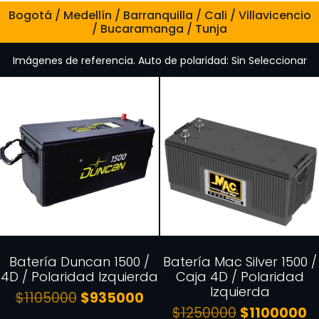
Bogotá / Medellín / Barranquilla / Cali / Villavicencio
/ Bucaramanga / Tunja
Imágenes de referencia. Auto de polaridad: Sin Seleccionar
Batería Duncan 1500 /
Batería Mac Silver 1500 /
4D / Polaridad Izquierda
Caja 4D / Polaridad
Izquierda
$
1105000
$
935000
$
1250000
$
1100000