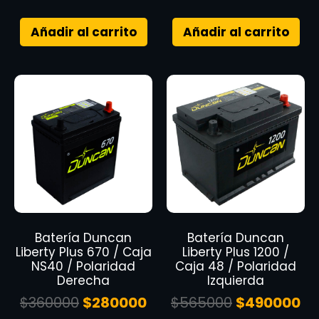
Añadir al carrito
Añadir al carrito
Batería Duncan
Batería Duncan
Liberty Plus 670 / Caja
Liberty Plus 1200 /
NS40 / Polaridad
Caja 48 / Polaridad
Derecha
Izquierda
$
360000
$
280000
$
565000
$
490000