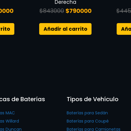
Derecha
0000
$
843000
$
790000
$
445
rito
Añadir al carrito
Aña
cas de Baterías
Tipos de Vehículo
ías MAC
Baterías para Sedán
as Willard
Baterías para Coupé
ías Duncan
Baterías para Camionetas