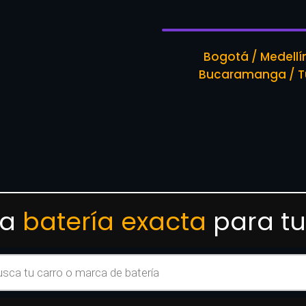
Bogotá / Medellín 
Bucaramanga / Tu
la
batería exacta
para tu