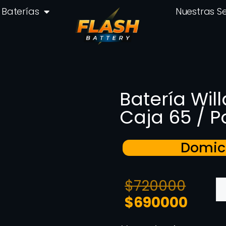
Baterías
Nuestras S
Batería Will
Caja 65 / P
Domici
$
720000
$
690000