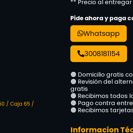
** Precio al entregar
Pide ahora y paga c
Whatsapp
3008181154
🟠 Domicilio gratis c
🟠 Revisión del alte
gratis
🟠 Recibimos todos 
🟠 Pago contra entr
50 / Caja 65 /
🟠 Recibimos tarjeta
Informacíon Té