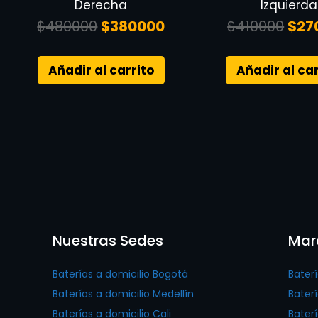
Derecha
Izquierda
$
480000
$
380000
$
410000
$
27
Añadir al carrito
Añadir al car
Nuestras Sedes
Mar
Baterías a domicilio Bogotá
Bater
Baterías a domicilio Medellín
Baterí
Baterías a domicilio Cali
Bater