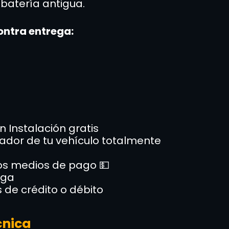
 batería antigua.
ontra entrega:
on Instalación gratis
rnador de tu vehículo totalmente
los medios de pago 💵
ega
s de crédito o débito
cnica