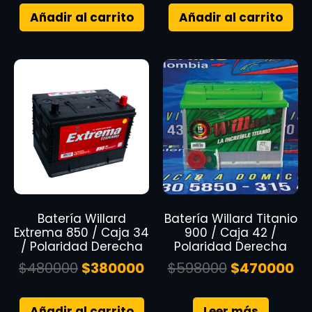
Añadir al carrito
Añadir al carrito
Batería Willard
Batería Willard Titanio
Extrema 850 / Caja 34
900 / Caja 42 /
/ Polaridad Derecha
Polaridad Derecha
$
480000
$
380000
$
598000
$
470000
Añadir al carrito
Leer más