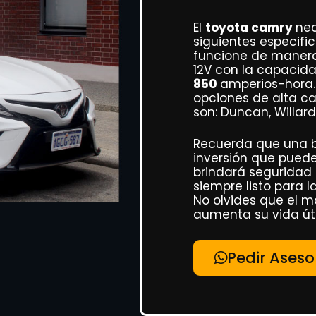
El
toyota camry
nec
siguientes especifi
funcione de manera 
12V con la capacid
850
amperios-hora. 
opciones de alta c
son: Duncan, Willard
Recuerda que una b
inversión que pued
brindará seguridad 
siempre listo para la
No olvides que el m
aumenta su vida útil
Pedir Aseso