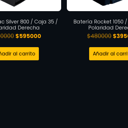
c Silver 800 / Caja 35 /
Batería Rocket 1050 /
aridad Derecha
Polaridad Der
0000
$
595000
$
480000
$
395
ñadir al carrito
Añadir al carri