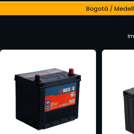
Bogotá / Medellí
Im