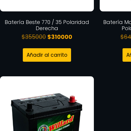
Batería Beste 770 / 35 Polaridad
Batería Ma
Derecha
Pol
$
355000
$
310000
$
64
Añadir al carrito
A