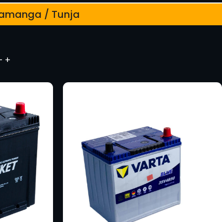
caramanga / Tunja
– +