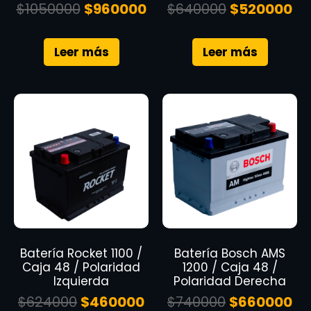
$
1050000
$
960000
$
640000
$
520000
Leer más
Leer más
Batería Rocket 1100 /
Batería Bosch AMS
Caja 48 / Polaridad
1200 / Caja 48 /
Izquierda
Polaridad Derecha
$
624000
$
460000
$
740000
$
660000