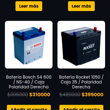
Leer más
Leer más
Batería Bosch S4 600
Batería Rocket 1050 /
/ NS-40 / Caja
Caja 35 / Polaridad
Polaridad Derecha
Derecha
$
395000
$
310000
$
480000
$
395000
Añadir al carrito
Añadir al carrito