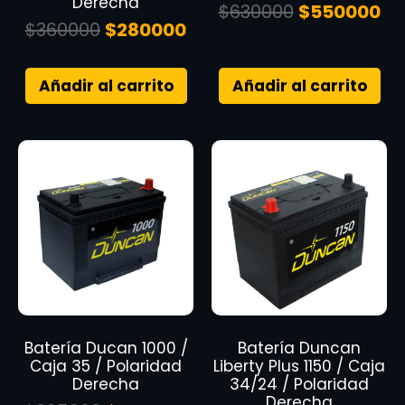
Derecha
$
630000
$
550000
$
360000
$
280000
Añadir al carrito
Añadir al carrito
Batería Ducan 1000 /
Batería Duncan
Caja 35 / Polaridad
Liberty Plus 1150 / Caja
Derecha
34/24 / Polaridad
Derecha