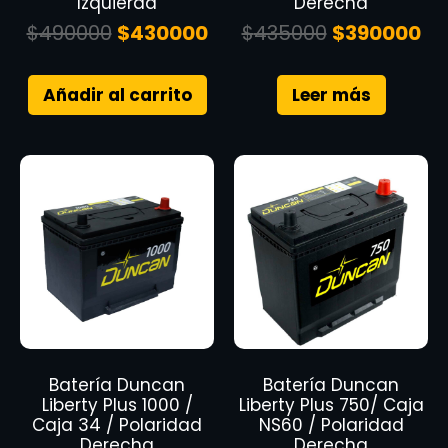
Izquierda
Derecha
$
490000
$
430000
$
435000
$
390000
Añadir al carrito
Leer más
Batería Duncan
Batería Duncan
Liberty Plus 1000 /
Liberty Plus 750/ Caja
Caja 34 / Polaridad
NS60 / Polaridad
Derecha
Derecha