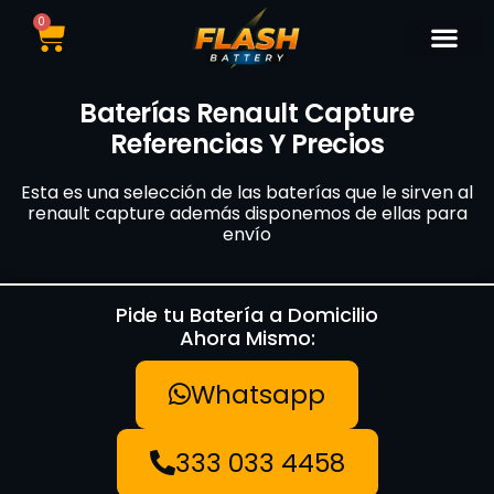
0
Catálogo de Bater
Marcas de Baterí
Nuestras Sedes
Tipos de Vehí
Baterías Renault Capture
Referencias Y Precios
Esta es una selección de las baterías que le sirven al
renault capture además disponemos de ellas para
envío
Pide tu Batería a Domicilio
Ahora Mismo:
Whatsapp
333 033 4458