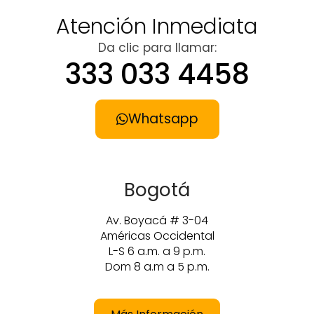
Atención Inmediata
Da clic para llamar:
333 033 4458
Whatsapp
Bogotá
Av. Boyacá # 3-04
Américas Occidental
L-S 6 a.m. a 9 p.m.
Dom 8 a.m a 5 p.m.