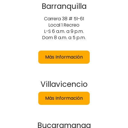
Barranquilla
Carrera 38 # 51-61
Local 1 Recreo
L-S 6 a.m. a 9 p.m.
Dom 8 a.m. a 5 p.m.
Más Información
Villavicencio
Más Información
Bucaramanga