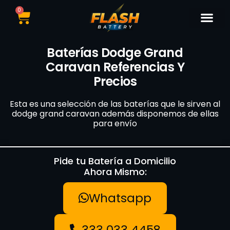
0
Catálogo de Bater
Marcas de Baterí
Nuestras Sedes
Tipos de Vehí
Baterías Dodge Grand
Caravan Referencias Y
Precios
Esta es una selección de las baterías que le sirven al
dodge grand caravan además disponemos de ellas
para envío
Pide tu Batería a Domicilio
Ahora Mismo:
Whatsapp
333 033 4458