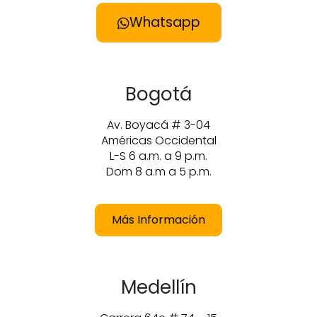
Whatsapp
Bogotá
Av. Boyacá # 3-04
Américas Occidental
L-S 6 a.m. a 9 p.m.
Dom 8 a.m a 5 p.m.
Más Información
Medellín