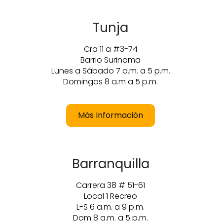
Tunja
Cra 11 a #3-74
Barrio Surinama
Lunes a Sábado 7 a.m. a 5 p.m.
Domingos 8 a.m a 5 p.m.
Más Información
Barranquilla
Carrera 38 # 51-61
Local 1 Recreo
L-S 6 a.m. a 9 p.m.
Dom 8 a.m. a 5 p.m.