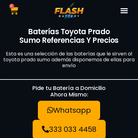
0
Catálogo de Bater
Marcas de Baterí
Nuestras Sedes
Tipos de Vehí
Baterías Toyota Prado
Sumo Referencias Y Precios
Esta es una selección de las baterías que le sirven al
toyota prado sumo además disponemos de ellas para
envío
Pide tu Batería a Domicilio
Ahora Mismo:
Whatsapp
333 033 4458