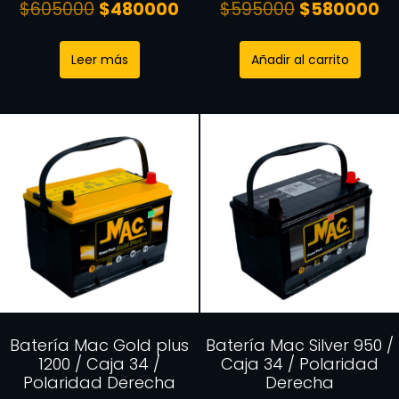
$
605000
$
480000
$
595000
$
580000
Leer más
Añadir al carrito
Batería Mac Gold plus
Batería Mac Silver 950 /
1200 / Caja 34 /
Caja 34 / Polaridad
Polaridad Derecha
Derecha