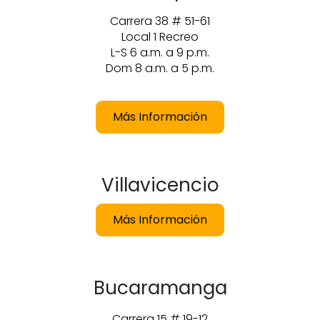
Carrera 38 # 51-61
Local 1 Recreo
L-S 6 a.m. a 9 p.m.
Dom 8 a.m. a 5 p.m.
Más Información
Villavicencio
Más Información
Bucaramanga
Carrera 15 # 19-12