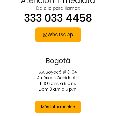
Atención Inmediata
Da clic para llamar:
333 033 4458
Whatsapp
Bogotá
Av. Boyacá # 3-04
Américas Occidental
L-S 6 a.m. a 9 p.m.
Dom 8 a.m a 5 p.m.
Más Información