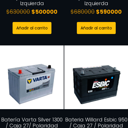
Izquierda
Izquierda
$
630000
$
500000
$
680000
$
590000
Añadir al carrito
Añadir al carrito
Batería Varta Silver 1300
Bateria Willard Esbic 950
/ Caja 27/ Polaridad
/ Caja 27 / Polaridad