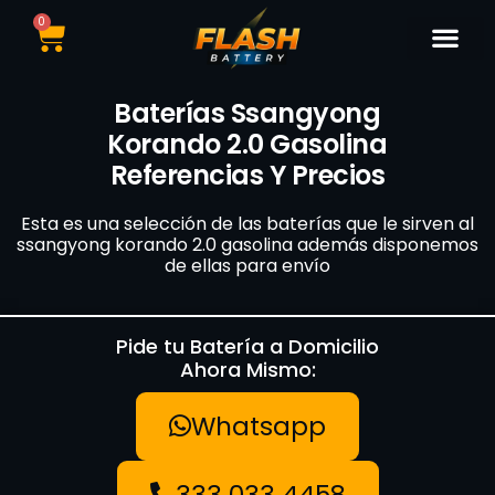
0
Catálogo de Bater
Marcas de Baterí
Nuestras Sedes
Tipos de Vehí
Baterías Ssangyong
Korando 2.0 Gasolina
Referencias Y Precios
Esta es una selección de las baterías que le sirven al
ssangyong korando 2.0 gasolina además disponemos
de ellas para envío
Pide tu Batería a Domicilio
Ahora Mismo:
Whatsapp
333 033 4458