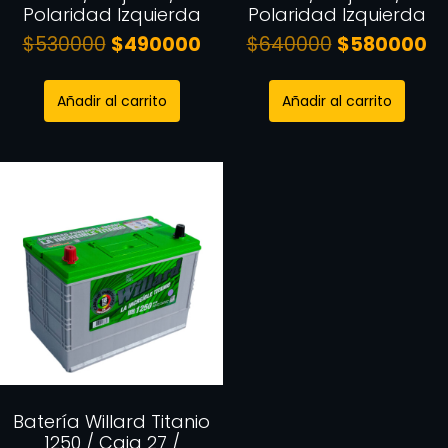
Polaridad Izquierda
Polaridad Izquierda
$
530000
$
490000
$
640000
$
580000
Añadir al carrito
Añadir al carrito
Batería Willard Titanio
1250 / Caja 27 /