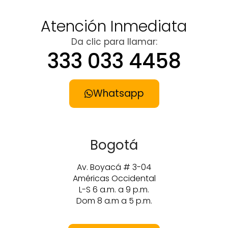
Atención Inmediata
Da clic para llamar:
333 033 4458
Whatsapp
Bogotá
Av. Boyacá # 3-04
Américas Occidental
L-S 6 a.m. a 9 p.m.
Dom 8 a.m a 5 p.m.