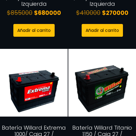
Izquierda
Izquierda
$
855000
$
680000
$
410000
$
270000
Añadir al carrito
Añadir al carrito
Batería Willard Extrema
Batería Willard Titanio
1000/ Caja 27 /
1150 / Caja 27 /