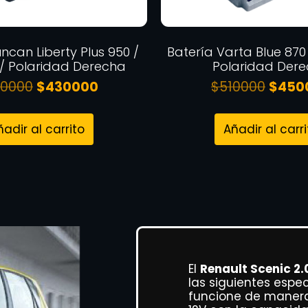
ncan Liberty Plus 950 /
Batería Varta Blue 870 
 / Polaridad Derecha
Polaridad Der
0000
$
430000
$
510000
$
450
ñadir al carrito
Añadir al carri
El
Renault Scenic 2
las siguientes espe
funcione de manera 