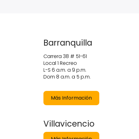
Barranquilla
Carrera 38 # 51-61
Local 1 Recreo
L-S 6 a.m. a 9 p.m.
Dom 8 a.m. a 5 p.m.
Más Información
Villavicencio
Más Información