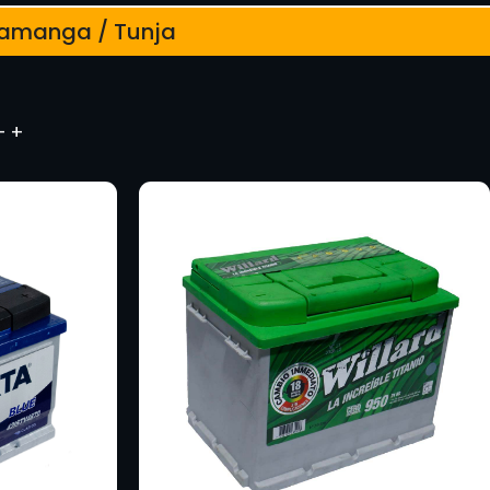
caramanga / Tunja
– +