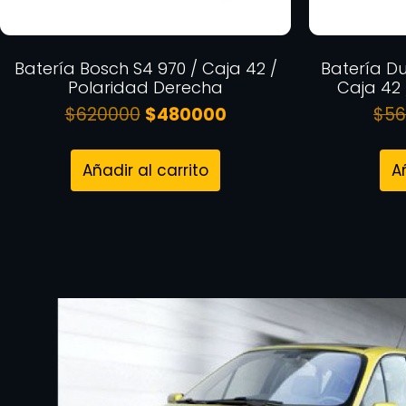
Batería Bosch S4 970 / Caja 42 /
Batería Du
Polaridad Derecha
Caja 42
$
620000
$
480000
$
56
Añadir al carrito
A