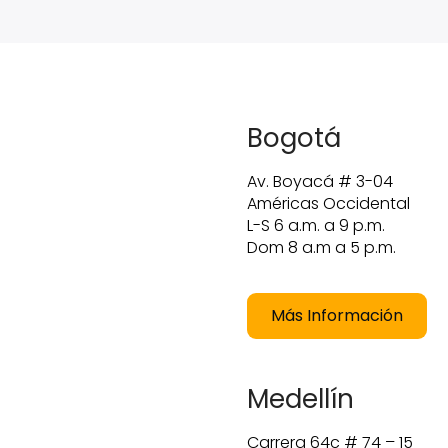
Bogotá
Av. Boyacá # 3-04
Américas Occidental
L-S 6 a.m. a 9 p.m.
Dom 8 a.m a 5 p.m.
Más Información
Medellín
Carrera 64c # 74 – 15