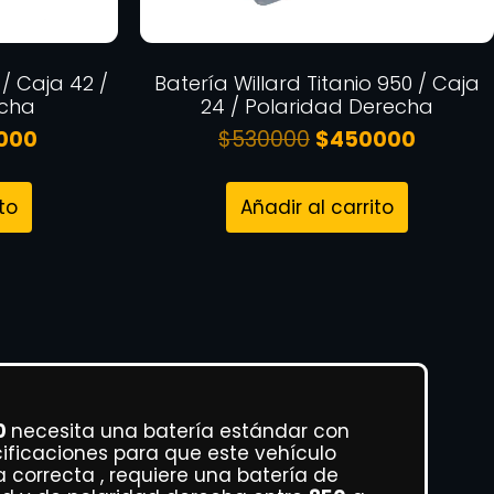
/ Caja 42 /
Batería Willard Titanio 950 / Caja
echa
24 / Polaridad Derecha
000
$
530000
$
450000
to
Añadir al carrito
.0
necesita una batería estándar con
cificaciones para que este vehículo
correcta , requiere una batería de