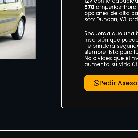
12V con la capacid
970
amperios-hora. 
opciones de alta c
son: Duncan, Willard
Recuerda que una b
inversión que pued
Te brindará segurid
siempre listo para la
No olvides que el m
aumenta su vida útil
Pedir Aseso