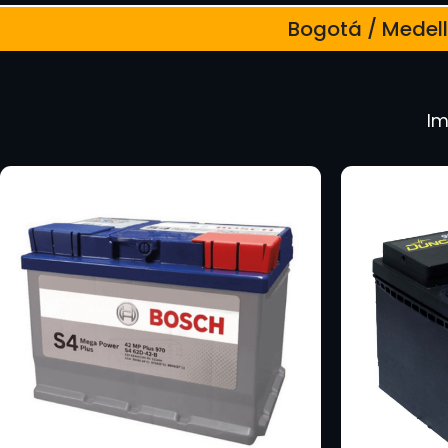
Bogotá / Medellí
Im