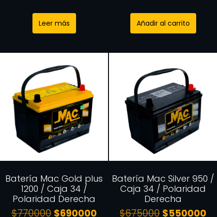
Leer más
Añadir al carrito
Batería Mac Gold plus
Batería Mac Silver 950 /
1200 / Caja 34 /
Caja 34 / Polaridad
Polaridad Derecha
Derecha
$
770000
$
690000
$
675000
$
550000