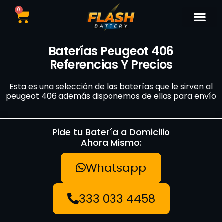
0
Catálogo de Bater
Marcas de Baterí
Nuestras Sedes
Tipos de Vehí
Baterías Peugeot 406
Referencias Y Precios
Esta es una selección de las baterías que le sirven al
peugeot 406 además disponemos de ellas para envío
Pide tu Batería a Domicilio
Ahora Mismo:
Whatsapp
333 033 4458