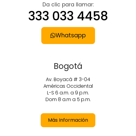
Da clic para llamar:
333 033 4458
Whatsapp
Bogotá
Av. Boyacá # 3-04
Américas Occidental
L-S 6 a.m. a 9 p.m.
Dom 8 a.m a 5 p.m.
Más Información