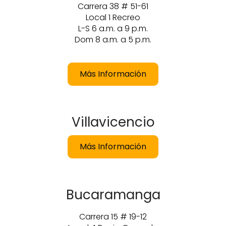
Carrera 38 # 51-61
Local 1 Recreo
L-S 6 a.m. a 9 p.m.
Dom 8 a.m. a 5 p.m.
Más Información
Villavicencio
Más Información
Bucaramanga
Carrera 15 # 19-12