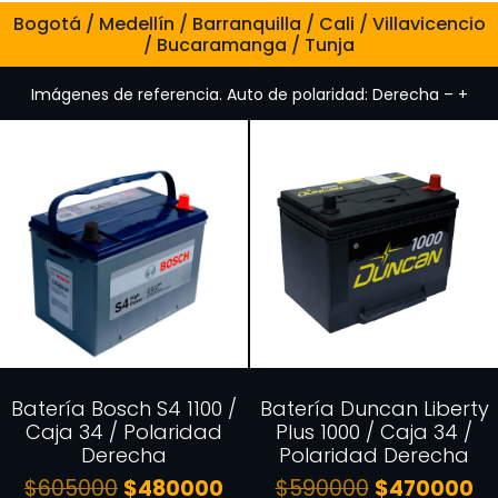
Bogotá / Medellín / Barranquilla / Cali / Villavicencio
/ Bucaramanga / Tunja
Imágenes de referencia. Auto de polaridad: Derecha – +
Batería Bosch S4 1100 /
Batería Duncan Liberty
Caja 34 / Polaridad
Plus 1000 / Caja 34 /
Derecha
Polaridad Derecha
$
605000
$
480000
$
590000
$
470000