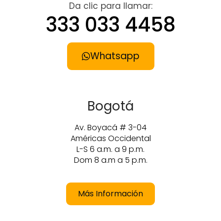
Da clic para llamar:
333 033 4458
Whatsapp
Bogotá
Av. Boyacá # 3-04
Américas Occidental
L-S 6 a.m. a 9 p.m.
Dom 8 a.m a 5 p.m.
Más Información