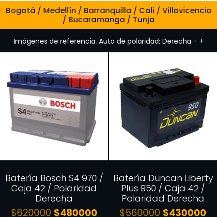
Bogotá / Medellín / Barranquilla / Cali / Villavicencio
/ Bucaramanga / Tunja
Imágenes de referencia. Auto de polaridad: Derecha – +
Batería Bosch S4 970 /
Batería Duncan Liberty
Caja 42 / Polaridad
Plus 950 / Caja 42 /
Derecha
Polaridad Derecha
$
620000
$
480000
$
560000
$
430000