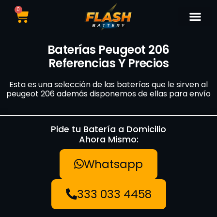
0
Catálogo de Bater
Marcas de Baterí
Nuestras Sedes
Tipos de Vehí
Baterías Peugeot 206
Referencias Y Precios
Esta es una selección de las baterías que le sirven al
peugeot 206 además disponemos de ellas para envío
Pide tu Batería a Domicilio
Ahora Mismo:
Whatsapp
333 033 4458