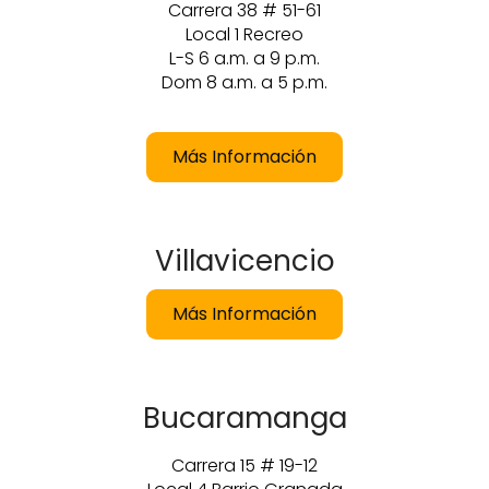
Carrera 38 # 51-61
Local 1 Recreo
L-S 6 a.m. a 9 p.m.
Dom 8 a.m. a 5 p.m.
Más Información
Villavicencio
Más Información
Bucaramanga
Carrera 15 # 19-12