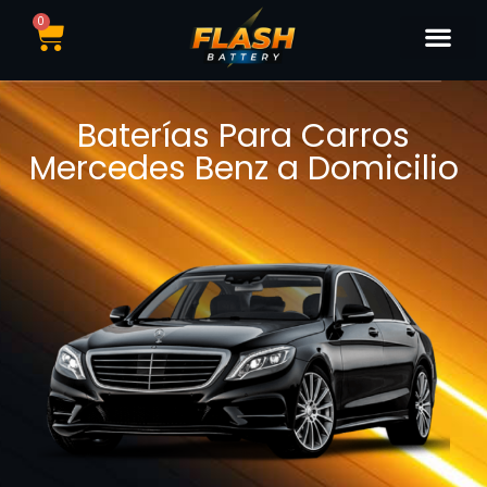
0
Catálogo de Bater
Marcas de Baterí
Nuestras Sedes
Tipos de Vehí
Baterías Para Carros
Mercedes Benz a Domicilio