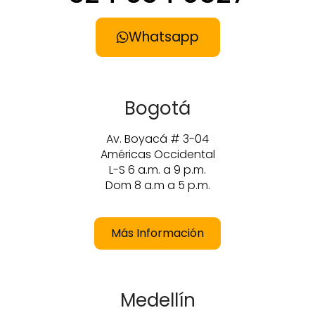
Whatsapp
Bogotá
Av. Boyacá # 3-04
Américas Occidental
L-S 6 a.m. a 9 p.m.
Dom 8 a.m a 5 p.m.
Más Información
Medellín