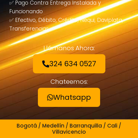
✅ Pago Contra Entrega Instalada y
Funcionando
✅ Efectivo, Débito, Crédito, Nequi, Daviplata,
Transferencias
Llámanos Ahora:
324 634 0527
Chateemos:
Whatsapp
Bogotá / Medellín / Barranquilla / Cali /
Villavicencio