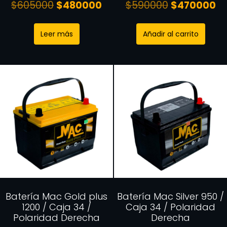
$
605000
$
480000
$
590000
$
470000
Leer más
Añadir al carrito
Batería Mac Gold plus
Batería Mac Silver 950 /
1200 / Caja 34 /
Caja 34 / Polaridad
Polaridad Derecha
Derecha