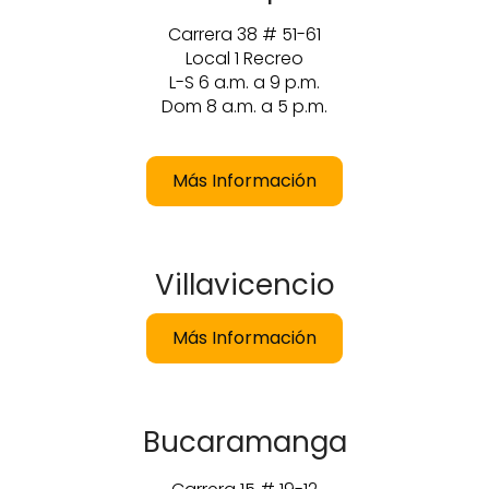
Carrera 38 # 51-61
Local 1 Recreo
L-S 6 a.m. a 9 p.m.
Dom 8 a.m. a 5 p.m.
Más Información
Villavicencio
Más Información
Bucaramanga