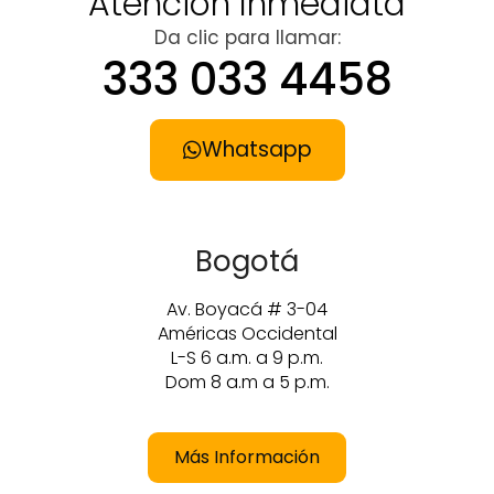
Atención Inmediata
Da clic para llamar:
333 033 4458
Whatsapp
Bogotá
Av. Boyacá # 3-04
Américas Occidental
L-S 6 a.m. a 9 p.m.
Dom 8 a.m a 5 p.m.
Más Información