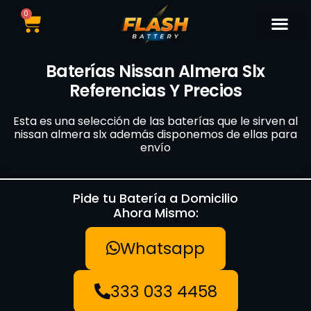
0
Catálogo de Bater
Marcas de Baterí
Nuestras Sedes
Tipos de Vehí
Baterías Nissan Almera Slx
Referencias Y Precios
Esta es una selección de las baterías que le sirven al
nissan almera slx además disponemos de ellas para
envío
Pide tu Batería a Domicilio
Ahora Mismo:
Whatsapp
333 033 4458