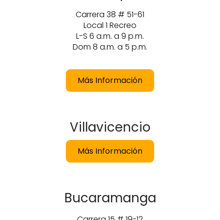
Carrera 38 # 51-61
Local 1 Recreo
L-S 6 a.m. a 9 p.m.
Dom 8 a.m. a 5 p.m.
Más Información
Villavicencio
Más Información
Bucaramanga
Carrera 15 # 19-12