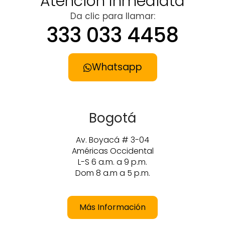
Atención Inmediata
Da clic para llamar:
333 033 4458
Whatsapp
Bogotá
Av. Boyacá # 3-04
Américas Occidental
L-S 6 a.m. a 9 p.m.
Dom 8 a.m a 5 p.m.
Más Información