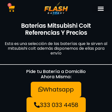
0
Catálogo de Bater
Marcas de Baterí
Nuestras Sedes
Tipos de Vehí
Baterías Mitsubishi Colt
Referencias Y Precios
Esta es una selección de las baterías que le sirven al
mitsubishi colt además disponemos de ellas para
envío
Pide tu Batería a Domicilio
Ahora Mismo:
Whatsapp
333 033 4458