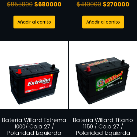
$
855000
$
680000
$
410000
$
270000
Añadir al carrito
Añadir al carrito
Batería Willard Extrema
Batería Willard Titanio
1000/ Caja 27 /
1150 / Caja 27 /
Polaridad Izquierda
Polaridad Izquierda