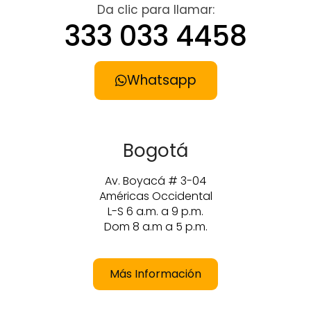
Da clic para llamar:
333 033 4458
Whatsapp
Bogotá
Av. Boyacá # 3-04
Américas Occidental
L-S 6 a.m. a 9 p.m.
Dom 8 a.m a 5 p.m.
Más Información