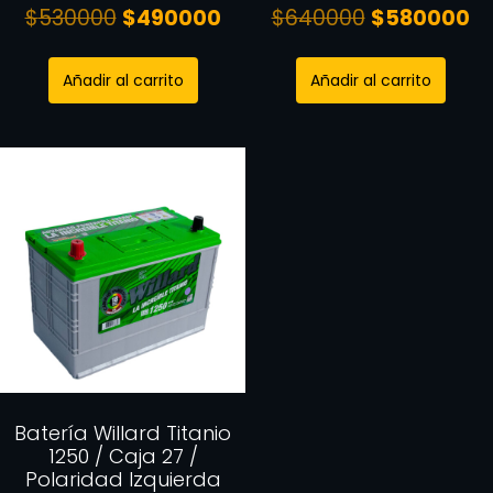
$
530000
$
490000
$
640000
$
580000
Añadir al carrito
Añadir al carrito
Batería Willard Titanio
1250 / Caja 27 /
Polaridad Izquierda