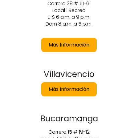
Carrera 38 # 51-61
Local 1 Recreo
L-S 6 a.m. a 9 p.m.
Dom 8 a.m. a 5 p.m.
Más Información
Villavicencio
Más Información
Bucaramanga
Carrera 15 # 19-12