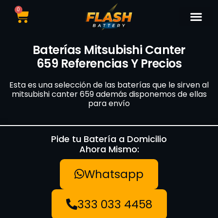
0
Catálogo de Bater
Marcas de Baterí
Nuestras Sedes
Tipos de Vehí
Baterías Mitsubishi Canter
659 Referencias Y Precios
Esta es una selección de las baterías que le sirven al
mitsubishi canter 659 además disponemos de ellas
para envío
Pide tu Batería a Domicilio
Ahora Mismo:
Whatsapp
333 033 4458