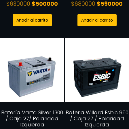
$
630000
$
500000
$
680000
$
590000
Añadir al carrito
Añadir al carrito
Batería Varta Silver 1300
Bateria Willard Esbic 950
/ Caja 27/ Polaridad
/ Caja 27 / Polaridad
Izquierda
Izquierda