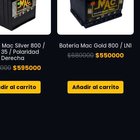
 Mac Silver 800 /
Batería Mac Gold 800 / LN1
 35 / Polaridad
$
680000
$
550000
Derecha
000
$
595000
dir al carrito
Añadir al carrito