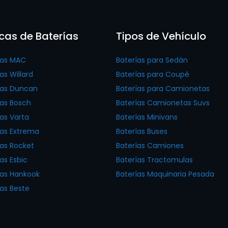
cas de Baterías
Tipos de Vehículo
ías MAC
Baterías para Sedán
as Willard
Baterías para Coupé
ías Duncan
Baterías para Camionetas
ías Bosch
Baterías Camionetas Suvs
ías Varta
Baterías Minivans
ías Extrema
Baterías Buses
ías Rocket
Baterías Camiones
as Esbic
Baterías Tractomulas
ías Hankook
Baterías Maquinaria Pesada
ías Beste