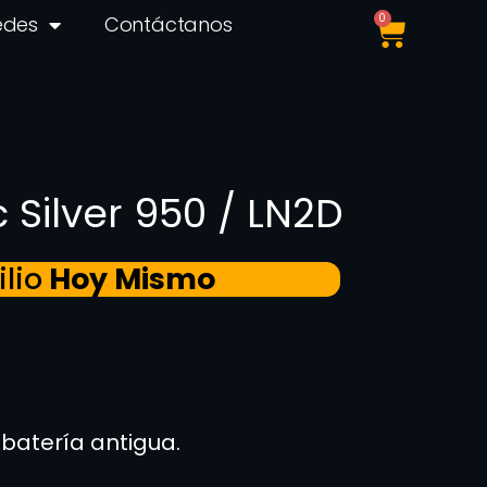
0
edes
Contáctanos
 Silver 950 / LN2D
lio
Hoy Mismo
 batería antigua.