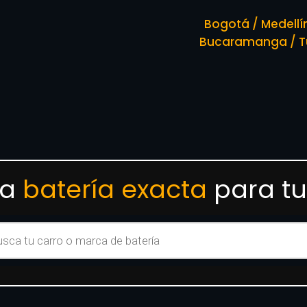
Bogotá / Medellín 
Bucaramanga / Tu
la
batería exacta
para tu