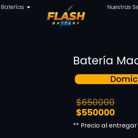
Baterías
Nuestras S
Batería Mac
Domici
$
650000
$
550000
** Precio al entregar