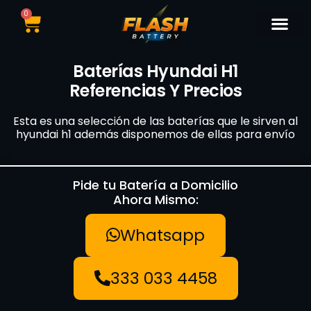
0
Catálogo de Bater
Marcas de Baterí
Nuestras Sedes
Tipos de Vehí
Baterías Hyundai H1
Referencias Y Precios
Esta es una selección de las baterías que le sirven al
hyundai h1 además disponemos de ellas para envío
Pide tu Batería a Domicilio
Ahora Mismo:
Whatsapp
333 033 4458