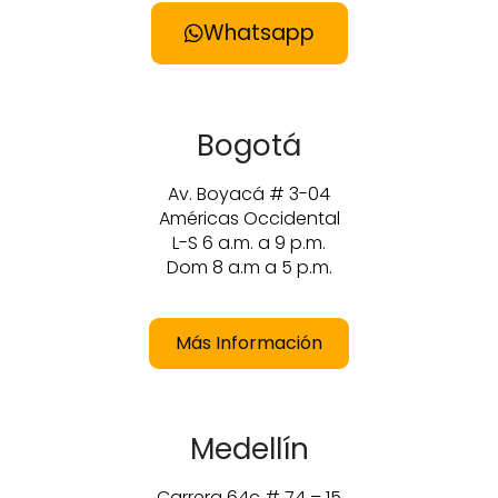
Whatsapp
Bogotá
Av. Boyacá # 3-04
Américas Occidental
L-S 6 a.m. a 9 p.m.
Dom 8 a.m a 5 p.m.
Más Información
Medellín
Carrera 64c # 74 – 15