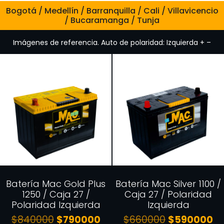
Bogotá / Medellín / Barranquilla / Cali / Villavicencio
/ Bucaramanga / Tunja
Imágenes de referencia. Auto de polaridad: Izquierda + –
Batería Mac Gold Plus
Batería Mac Silver 1100 /
1250 / Caja 27 /
Caja 27 / Polaridad
Polaridad Izquierda
Izquierda
$
840000
$
790000
$
660000
$
590000