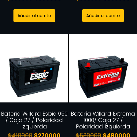
Añadir al carrito
Añadir al carrito
Bateria Willard Esbic 950
Batería Willard Extrema
/ Caja 27 / Polaridad
1000/ Caja 27 /
Izquierda
Polaridad Izquierda
$
410000
$
270000
$
530000
$
490000