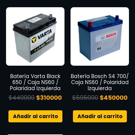
Batería Varta Black
Batería Bosch S4 700/
650 / Caja NS60 /
Caja NS60 / Polaridad
Polaridad Izquierda
Izquierda
$
440000
$
310000
$
595000
$
450000
Añadir al carrito
Añadir al carrito