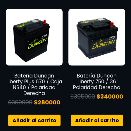
Batería Duncan
Batería Duncan
Liberty Plus 670 / Caja
Liberty 750 / 36
NS40 / Polaridad
Polaridad Derecha
Derecha
$
395000
$
340000
$
360000
$
280000
Añadir al carrito
Añadir al carrito