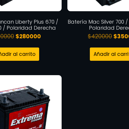
ncan Liberty Plus 670 /
Batería Mac Silver 700 /
0 / Polaridad Derecha
Polaridad Der
60000
$
280000
$
420000
$
350
ñadir al carrito
Añadir al carri