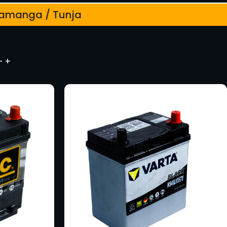
caramanga / Tunja
– +