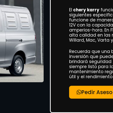
El
chery karry
funci
siguientes especifi
funcione de manera 
12V con la capacid
amperios-hora. En F
alta calidad en las
Willard, Mac, Varta 
Recuerda que una b
inversión que pued
brindará seguridad 
siempre listo para l
mantenimiento regu
útil y el rendimiento
Pedir Aseso