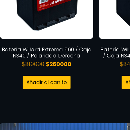
Batería Willard Extrema 560 / Caja
Batería Wil
NS40 / Polaridad Derecha
/ Caja NS
$
310000
$
260000
$
3
Añadir al carrito
A