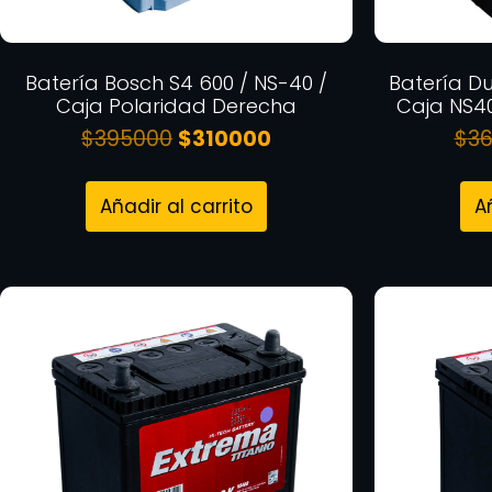
Batería Bosch S4 600 / NS-40 /
Batería Du
Caja Polaridad Derecha
Caja NS4
$
395000
$
310000
$
3
Añadir al carrito
A