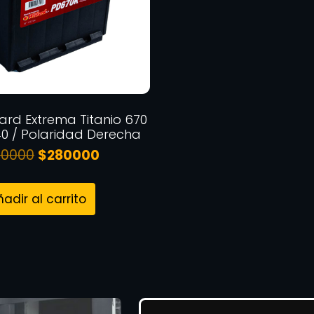
lard Extrema Titanio 670
40 / Polaridad Derecha
40000
$
280000
ñadir al carrito