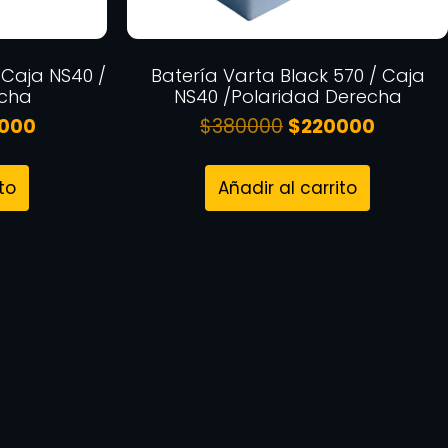
 Caja NS40 /
Batería Varta Black 570 / Caja
echa
NS40 /Polaridad Derecha
000
$
380000
$
220000
to
Añadir al carrito