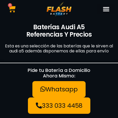
0
Catálogo de Bater
Marcas de Baterí
Nuestras Sedes
Tipos de Vehí
Baterías Audi A5
Referencias Y Precios
Esta es una selección de las baterías que le sirven al
audi a5 además disponemos de ellas para envío
Pide tu Batería a Domicilio
Ahora Mismo:
Whatsapp
333 033 4458