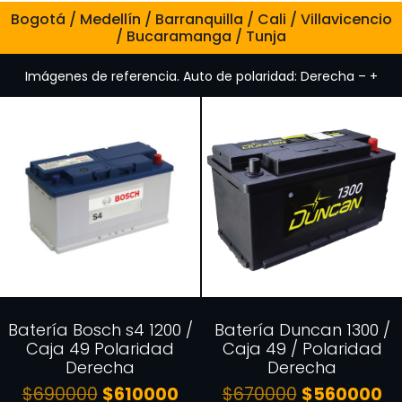
Bogotá / Medellín / Barranquilla / Cali / Villavicencio
/ Bucaramanga / Tunja
Imágenes de referencia. Auto de polaridad: Derecha – +
Batería Bosch s4 1200 /
Batería Duncan 1300 /
Caja 49 Polaridad
Caja 49 / Polaridad
Derecha
Derecha
$
690000
$
610000
$
670000
$
560000