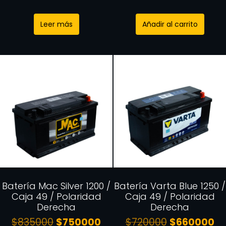
Leer más
Añadir al carrito
Batería Mac Silver 1200 /
Batería Varta Blue 1250 /
Caja 49 / Polaridad
Caja 49 / Polaridad
Derecha
Derecha
$
835000
$
750000
$
720000
$
660000