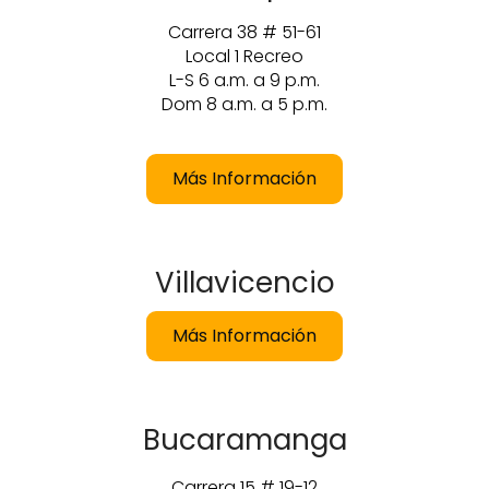
Carrera 38 # 51-61
Local 1 Recreo
L-S 6 a.m. a 9 p.m.
Dom 8 a.m. a 5 p.m.
Más Información
Villavicencio
Más Información
Bucaramanga
Carrera 15 # 19-12