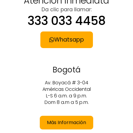
Atención Inmediata
Da clic para llamar:
333 033 4458
Whatsapp
Bogotá
Av. Boyacá # 3-04
Américas Occidental
L-S 6 a.m. a 9 p.m.
Dom 8 a.m a 5 p.m.
Más Información