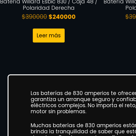
Batería Willard Esbic 830 / Caja 48 /
Batería Will
Polaridad Derecha
Pol
$
390000
$
240000
$
3
Leer más
Las baterías de 830 amperios te ofrece
garantiza un arranque seguro y confiabl
eléctricos complejos. No importa el ret
motor sin problemas.
Muchas baterías de 830 amperios están
brinda la tranquilidad de saber que est