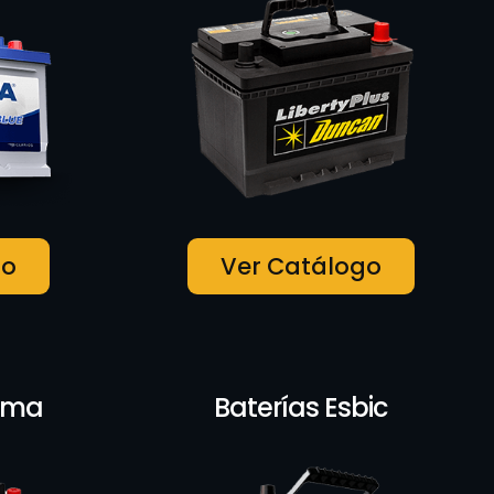
go
Ver Catálogo
rema
Baterías Esbic